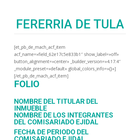
FERERRIA DE TULA
[et_pb_de_mach_acf_item
acf_name=»field_62e17c5e833b1″ show_label=»off»
button_alignment=»center» _builder_version=»4.17.4″
_module_preset=»default» global_colors_info=»{}»]
[/et_pb_de_mach_acf_item]
FOLIO
NOMBRE DEL TITULAR DEL
INMUEBLE
NOMBRE DE LOS INTEGRANTES
DEL COMISARIADO EJIDAL
FECHA DE PERIODO DEL
COMISARIADO EJIDAL