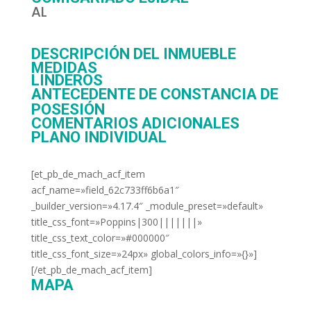
AL
DESCRIPCIÓN DEL INMUEBLE
MEDIDAS
LINDEROS
ANTECEDENTE DE CONSTANCIA DE
POSESIÓN
COMENTARIOS ADICIONALES
PLANO INDIVIDUAL
[et_pb_de_mach_acf_item
acf_name=»field_62c733ff6b6a1″
_builder_version=»4.17.4″ _module_preset=»default»
title_css_font=»Poppins|300|||||||»
title_css_text_color=»#000000″
title_css_font_size=»24px» global_colors_info=»{}»]
[/et_pb_de_mach_acf_item]
MAPA