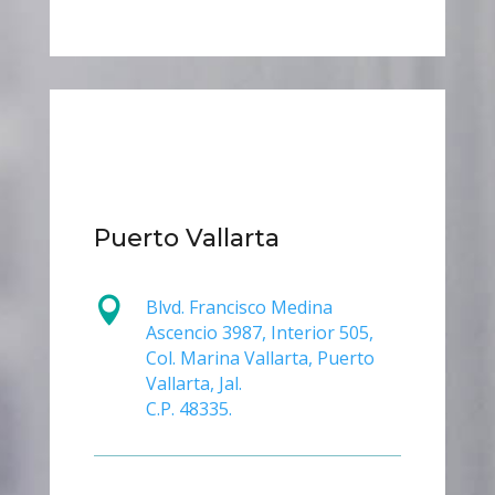
Puerto Vallarta

Blvd. Francisco Medina
Ascencio 3987, Interior 505,
Col. Marina Vallarta, Puerto
Vallarta, Jal.
C.P. 48335.