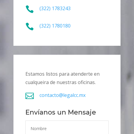

(322) 1783243

(322) 1780180
Estamos listos para atenderte en
cualqueira de nuestras oficinas.

contacto@legalcc.mx
Envíanos un Mensaje