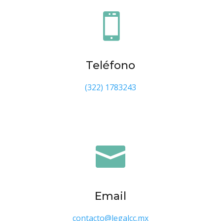

Teléfono
(322) 1783243

Email
contacto@legalcc.mx