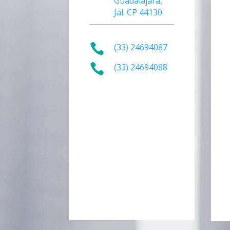
Guadalajara,
Jal. CP 44130

(33) 24694087

(33) 24694088