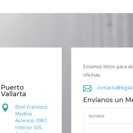
Estamos listos para a
oficinas.
Puerto

contacto@legal
Vallarta
Envíanos un M

Blvd. Francisco
Medina
Ascencio 3987,
Interior 505,