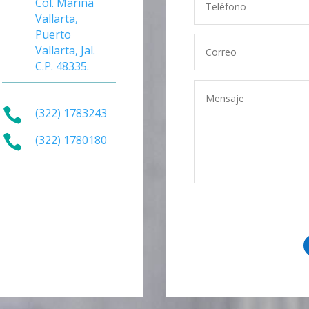
Col. Marina
Vallarta,
Puerto
Vallarta, Jal.
C.P. 48335.

(322) 1783243

(322) 1780180